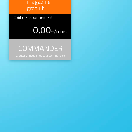
magazine
gratuit
Coût de l'abonnement
0,00
€/mois
COMMANDER
(ajouter 2 magazines pour commander)