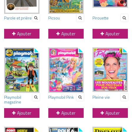
Parole et prière
Picsou
Pirouette
Ajouter
Ajouter
Ajouter
Playmobil
Playmobil Pink
Pleine vie
magazine
Ajouter
Ajouter
Ajouter