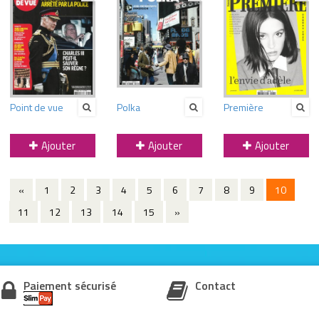
Point de vue
Polka
Première
Ajouter
Ajouter
Ajouter
«
1
2
3
4
5
6
7
8
9
10
11
12
13
14
15
»
Paiement sécurisé
Contact