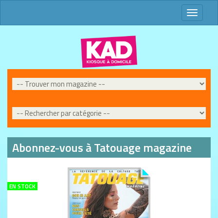
Toggle
navigati
Abonnez-vous à Tatouage magazine
EN STOCK