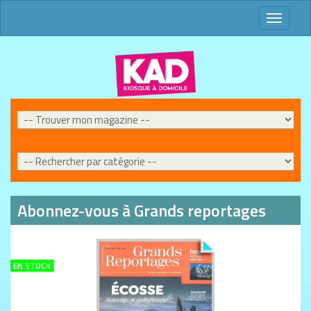
Toggle
navigati
Abonnez-vous à Grands reportages
EN STOCK